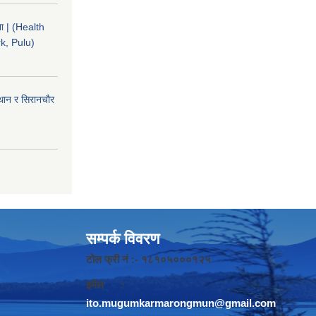
चना | (Health
k, Pulu)
ईथान र सिरानचौर
सम्पर्क विवरण
टोल फ्री नं :- १८१०५०००१२५
इमेल :
ito.mugumkarmarongmun@gmail.com