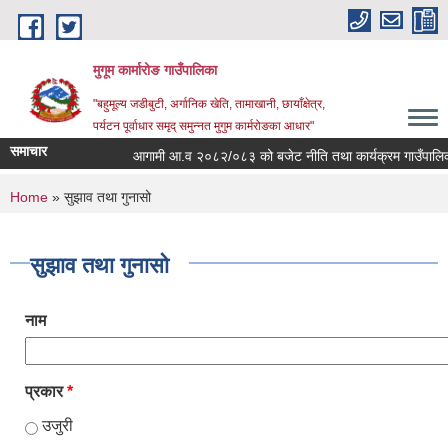
Skip to main content
मुगूम कार्मारोङ गाउँपालिका
"बहुमूल्य जडीबुटी, अर्गानिक खेति, तामाखानी, छायाँक्षेत्र,
पर्यटन पूर्वाधार समृद् समुन्नत मुगुम कार्मरोङका आधार"
समाचार
आगामी आ.व २०८२/०८३ को बजेट नीति तथा कार्यक्रम गाउँपालिक
You are here
Home
» सुझाव तथा गुनासो
सुझाव तथा गुनासो
नाम
प्रकार
*
उजुरी