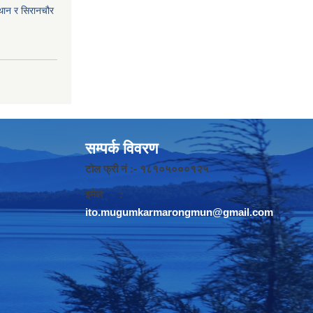
ईथान र सिरानचौर
सम्पर्क विवरण
टोल फ्री नं :- १८१०५०००१२५
इमेल :
ito.mugumkarmarongmun@gmail.com