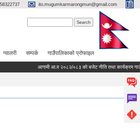
58322737
ito.mugumkarmarongmun@gmail.com
Search form
Search
ग्यालरी
सम्पर्क
गाउँपालिकाको प्रोफाइल
आगामी आ.व २०८२/०८३ को बजेट नीति तथा कार्यक्रम गाउँप