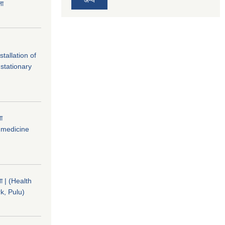
ना
tallation of
stationary
ना
 medicine
चना | (Health
k, Pulu)